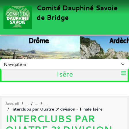
Panneau de gestion des cookies
Comité Dauphiné Savoie
de Bridge
Isère
Accueil
Interclubs par Quatre 3° division - Finale Isère
INTERCLUBS PAR