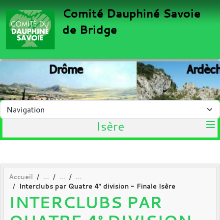
Panneau de gestion des cookies
Comité Dauphiné Savoie
de Bridge
Isère
Accueil
Interclubs par Quatre 4° division - Finale Isère
INTERCLUBS PAR