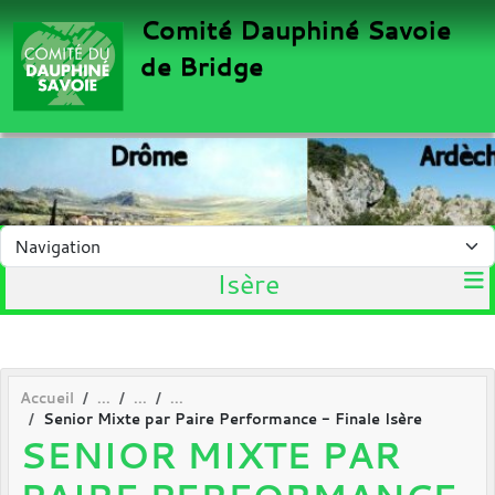
Panneau de gestion des cookies
Comité Dauphiné Savoie
de Bridge
Isère
Accueil
Senior Mixte par Paire Performance - Finale Isère
SENIOR MIXTE PAR