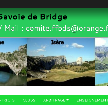
avoie de Bridge
/ Mail : comite.ffbds@orange.f
STRICTS
CLUBS
ARBITRAGE
ENSEIGNEMEN